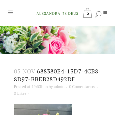
0
05 NOV
688380E4-13D7-4CB8-
8D97-BBEB28D492DF
Posted at 19:53h
in
by
admin
0 Comentarios
0
Likes