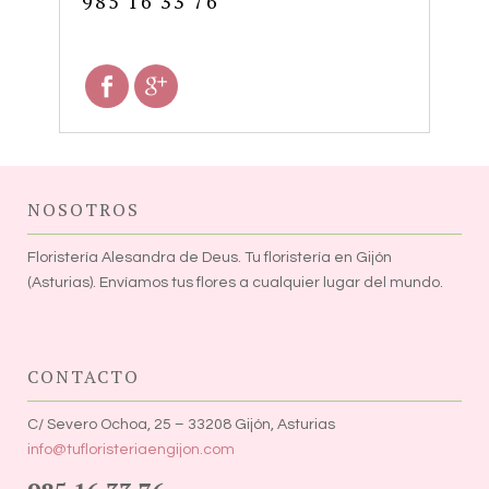
985 16 33 76
NOSOTROS
¡Hola!
¿Tienes alguna duda? No dudes
Floristería Alesandra de Deus. Tu floristería en Gijón
en contactar con nosotros.
(Asturias). Envíamos tus flores a cualquier lugar del mundo.
HORARIO
LUNES A VIERNES-- 10 A 20:30h
SABADOS---------- 10 A 14h - 17 A 20h
CONTACTO
DOMINGOS------- 10 A 14h
C/ Severo Ochoa, 25 – 33208 Gijón, Asturias
info@tufloristeriaengijon.com
LLÁMANOS AL 985163376
(la atención será más rápida
)