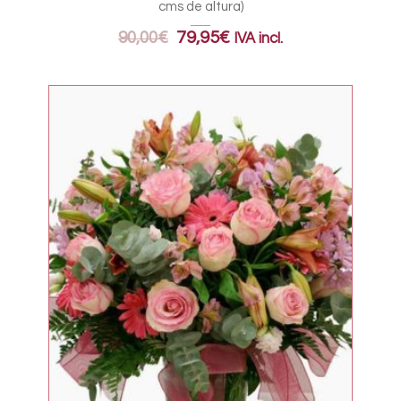
cms de altura)
90,00
€
79,95
€
IVA incl.