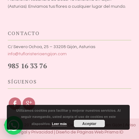
(Asturias). Envíamos tus flores a cualquier lugar del mundo.
CONTACTO
C/ Severo Ochoa, 25 – 33208 Gijón, Asturias
info@tufloristeriaengijon.com
985 16 33 76
SÍGUENOS
Utilizamos cookies para facilitar y mejorar nuestros servicios. Al
seguir navegando, usted acepta el uso de cookies en este
Aceptar
dispositivo.
Leer más
Copyright 2017 ® Alesandra de Deus. Tú floristeria en Gijón |
Aviso
Legal y Privacidad
|
Diseño de Páginas Web Prisma ID