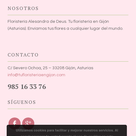
NOSOTROS
Floristería Alesandra de Deus. Tu floristería en Gijón
(Asturias). Envíamos tus flores a cualquier lugar del mundo.
CONTACTO
C/ Severo Ochoa, 25 – 33208 Gijón, Asturias
info@tufloristeriaengijon.com
985 16 33 76
SÍGUENOS
Utilizamos cookies para facilitar y mejorar nuestros servicios. Al