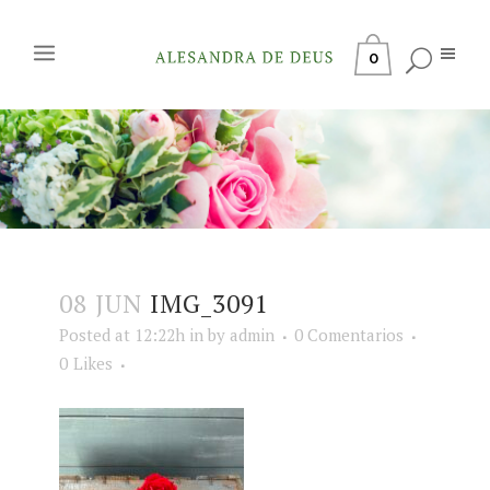
0
08 JUN
IMG_3091
Posted at 12:22h
in
by
admin
0 Comentarios
0
Likes