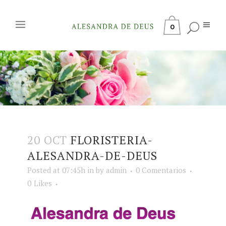
0
20 OCT
FLORISTERIA-
ALESANDRA-DE-DEUS
Posted at 07:45h
in
by
admin
0 Comentarios
0
Likes